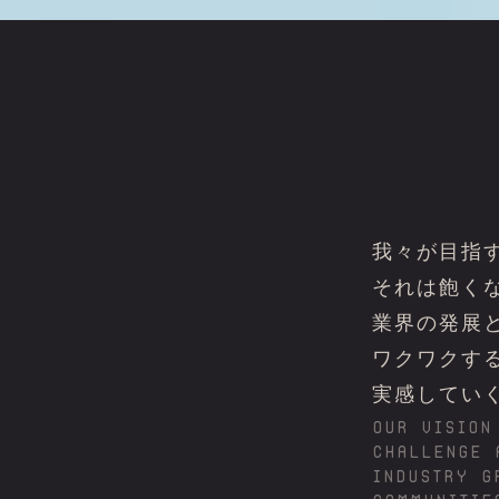
我々が目指
それは飽く
業界の発展
ワクワクす
実感してい
Our vision
challenge 
industry g