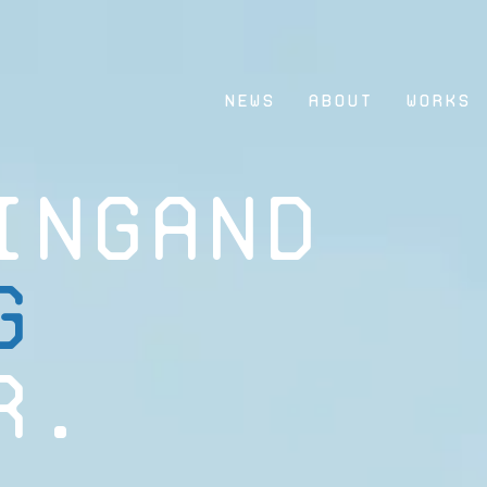
NEWS
ABOUT
WORKS
INGAND
G
R.