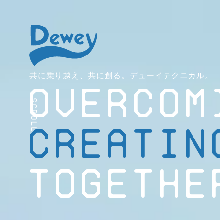
共に乗り越え、共に創る。デューイテクニカル。
OVERCOM
Scroll
CREATIN
TOGETHE