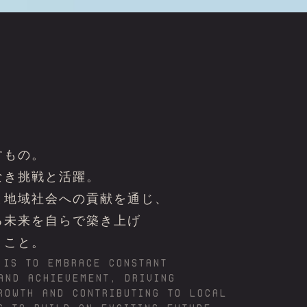
すもの。
なき挑戦と活躍。
と地域社会への貢献を通じ、
る未来を自らで築き上げ
くこと。
 is to embrace constant
and achievement, driving
rowth and contributing to local