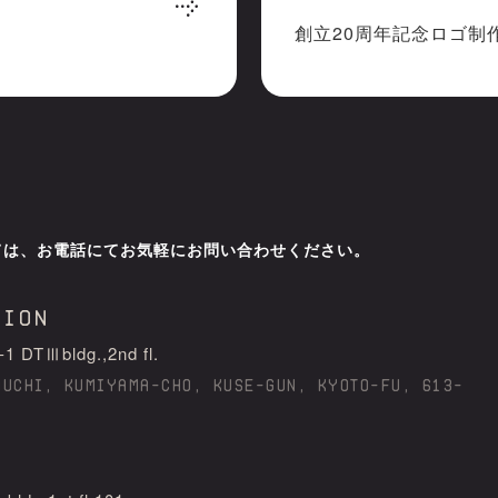
創立20周年記念ロゴ制
ては、お電話にてお気軽にお問い合わせください。
tion
Ⅲbldg.,2nd fl.
AUCHI, KUMIYAMA-CHO, KUSE-GUN, KYOTO-FU, 613-