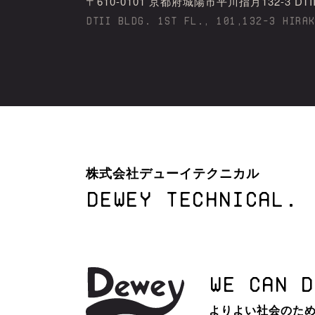
〒610-0101 京都府城陽市平川指⽉132-3 DTII bld
DTII BLDG. 1ST FL., 101,132-3 HIRA
株式会社デューイテクニカル
DEWEY TECHNICAL.
WE CAN D
よりよい社会のため