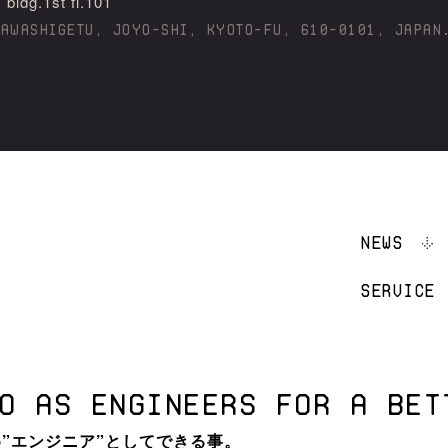
g.1st fl.101
KAWASHIGETU, JOYO-SHI, KYOTO-FU, 610-0101, JAPAN
NEWS
SERVICE
O AS ENGINEERS FOR A BET
”エンジニア”としてできる事。