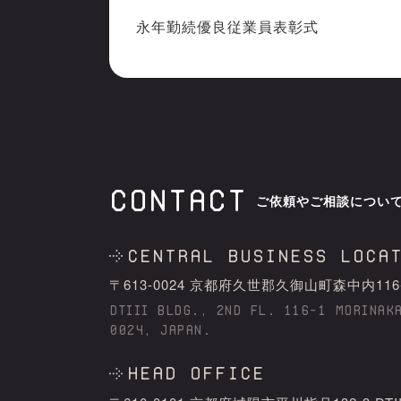
永年勤続優良従業員表彰式
CONTACT
ご依頼やご相談につい
Central business loca
〒613-0024 京都府久世郡久御⼭町森中内116-1 DT
DTIII BLDG., 2ND FL. 116-1 MORINAK
0024, JAPAN.
HEAD OFFICE