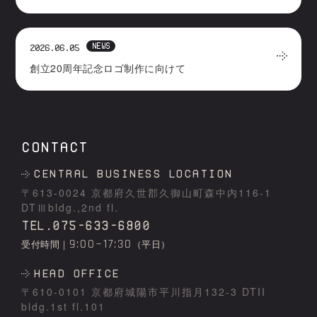
NEWS
2026.06.05
創立20周年記念ロゴ制作に向けて
CONTACT
Central business location
〒613-0024 京都府久世郡久御⼭町森中内116-1
DTⅢbldg.,2nd fl.
TEL.075-633-6800
9:00~17:30
受付時間｜
（平日）
HEAD OFFICE
〒610-0101 京都府城陽市平川指⽉132-3 DTII
bldg.1st fl.101