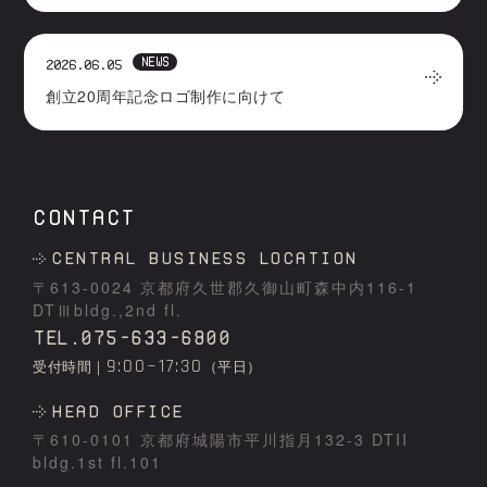
NEWS
2026.06.05
創立20周年記念ロゴ制作に向けて
CONTACT
Central business location
〒613-0024 京都府久世郡久御⼭町森中内116-1
DTⅢbldg.,2nd fl.
TEL.075-633-6800
9:00~17:30
受付時間｜
（平日）
HEAD OFFICE
〒610-0101 京都府城陽市平川指⽉132-3 DTII
bldg.1st fl.101