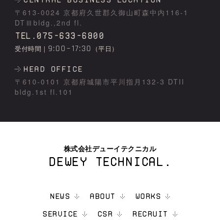
〒613-0024 京都府久世郡久御⼭町森中内116-1
DTⅢbldg.,2nd fl.
TEL.075-633-6800
9:00~17:30
受付時間｜
（平日）
HEAD OFFICE
〒610-0101 京都府城陽市平川指⽉132-3 DTII
bldg.1st fl.101
株式会社デューイテクニカル
DEWEY TECHNICAL.
NEWS
ABOUT
WORKS
SERVICE
CSR
RECRUIT