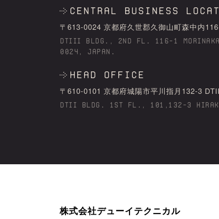
Central business loca
〒613-0024 京都府久世郡久御⼭町森中内116-1 DT
DTIII BLDG., 2ND FL. 116-1 MORINAK
0024, JAPAN.
HEAD OFFICE
〒610-0101 京都府城陽市平川指⽉132-3 DTII bld
DTII BLDG. 1ST FL., 101,132-3 HIRA
株式会社デューイテクニカル