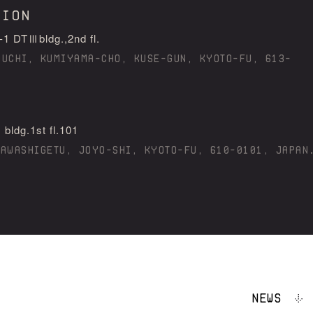
tion
Ⅲbldg.,2nd fl.
AUCHI, KUMIYAMA-CHO, KUSE-GUN, KYOTO-FU, 613-
g.1st fl.101
KAWASHIGETU, JOYO-SHI, KYOTO-FU, 610-0101, JAPAN
NEWS