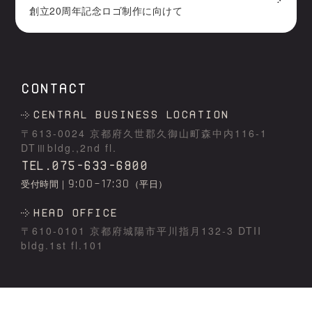
創立20周年記念ロゴ制作に向けて
CONTACT
Central business location
〒613-0024 京都府久世郡久御⼭町森中内116-1
DTⅢbldg.,2nd fl.
TEL.075-633-6800
9:00~17:30
受付時間｜
（平日）
HEAD OFFICE
〒610-0101 京都府城陽市平川指⽉132-3 DTII
bldg.1st fl.101