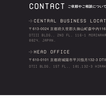
CONTACT
ご依頼やご相談につい
Central business loca
〒613-0024 京都府久世郡久御⼭町森中内116-1 DT
DTIII BLDG., 2ND FL. 116-1 MORINAK
0024, JAPAN.
HEAD OFFICE
〒610-0101 京都府城陽市平川指⽉132-3 DTII bld
DTII BLDG. 1ST FL., 101,132-3 HIRA